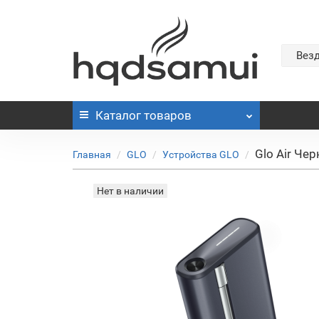
Вез
Каталог
товаров
Glo Air Че
Главная
GLO
Устройства GLO
Нет в наличии