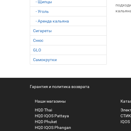
- Щипцы
подходи
кальяна
- Уголь
- Аренда кальяна
Сигареты
Снюс
GLO
Самокрутки
Гарантия и политика возврата
Наши магазины
Ката
HQD Thai
Элек
HQD IQOS Pattaya
СТИК
HQD Phuket
IQOS
HQD IQOS Phangan