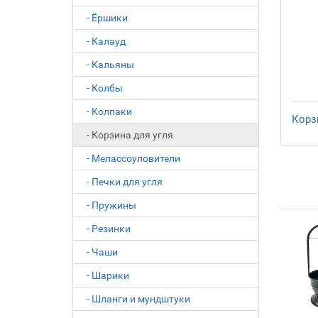
- Ёршики
- Калауд
- Кальяны
- Колбы
- Колпаки
Корз
- Корзина для угля
- Мелассоуловители
- Печки для угля
- Пружины
- Резинки
- Чаши
- Шарики
- Шланги и мундштуки