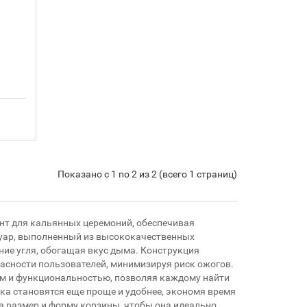
Показано с 1 по 2 из 2 (всего 1 страниц)
нт для кальянных церемоний, обеспечивая
суар, выполненный из высококачественных
ние угля, обогащая вкус дыма. Конструкция
асности пользователей, минимизируя риск ожогов.
ем и функциональностью, позволяя каждому найти
пка становятся еще проще и удобнее, экономя время
а размер и форму корзины, чтобы она идеально