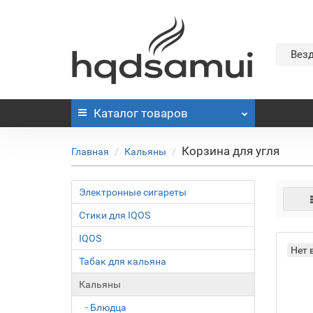
Вез
Каталог
товаров
Корзина для угля
Главная
Кальяны
Электронные сигареты
Стики для IQOS
IQOS
Нет 
Табак для кальяна
Кальяны
- Блюдца