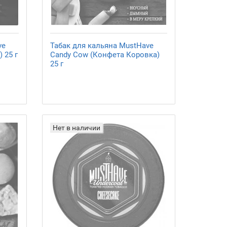
ve
Табак для кальяна MustHave
 25 г
Candy Cow (Конфета Коровка)
25 г
Нет в наличии