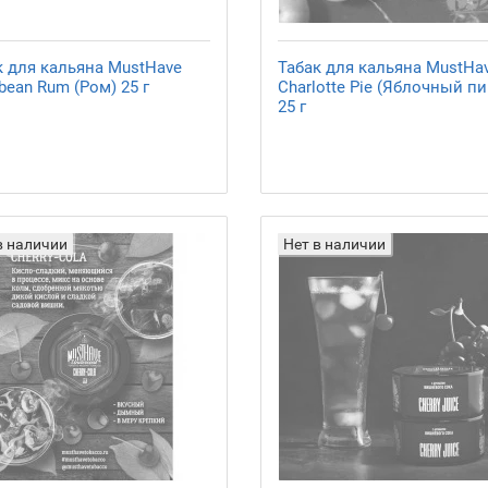
к для кальяна MustHave
Табак для кальяна MustHa
bean Rum (Ром) 25 г
Charlotte Pie (Яблочный пи
25 г
в наличии
Нет в наличии