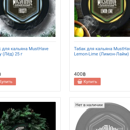
к для кальяна MustHave
Табак для кальяна MustHa
y (Лёд) 25 г
Lemon-Lime (Лимон-Лайм) 
฿
400฿
Купить
Купить
Нет в наличии