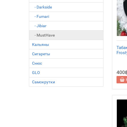
- Darkside
- Fumari
- Jibiar
- MustHave
Кальяны
Таба
Frost
Сигареты
Снюс
400
GLO
Самокрутки