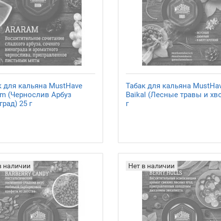
к для кальяна MustHave
Табак для кальяна MustHa
am (Чернослив Арбуз
Baikal (Лесные травы и хво
рад) 25 г
г
в наличии
Нет в наличии