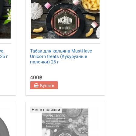
ve
Табак для кальяна MustHave
25 г
Unicorn treats (Кукурузные
палочки) 25 г
400฿
Купить
Нет в наличии