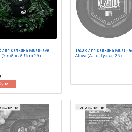
к для кальяна MustHave
Табак для кальяна MustHa
 (Хвойный Лес) 25 г
Alova (Алоэ Гуава) 25 г
฿
Купить
в наличии
Нет в наличии