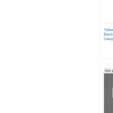
Таба
Black
Смор
Нет 