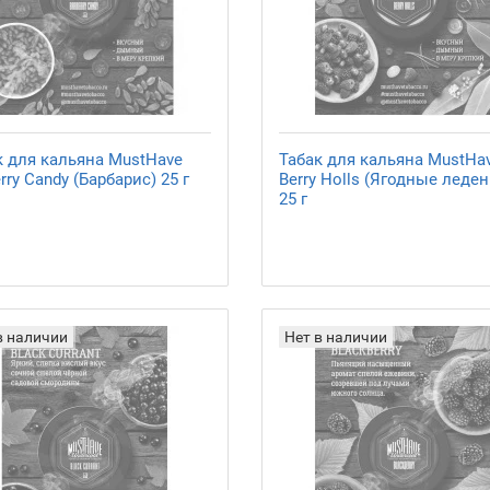
к для кальяна MustHave
Табак для кальяна MustHa
rry Candy (Барбарис) 25 г
Berry Holls (Ягодные леде
25 г
в наличии
Нет в наличии