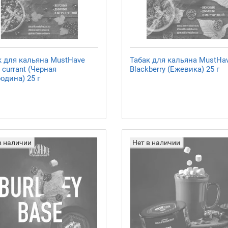
к для кальяна MustHave
Табак для кальяна MustHa
 currant (Черная
Blackberry (Ежевика) 25 г
одина) 25 г
в наличии
Нет в наличии