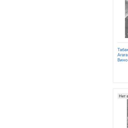
Таба
Arar
Виног
Нет 