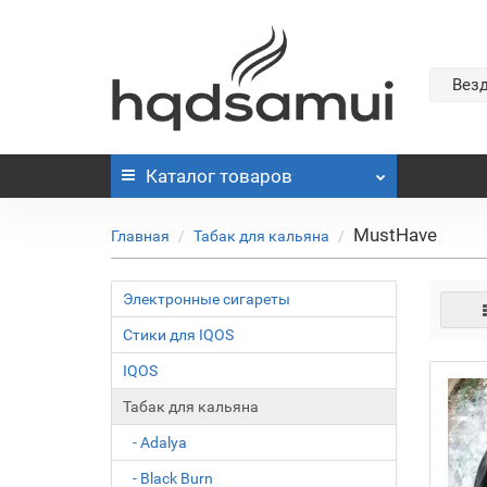
Вез
Каталог
товаров
MustHave
Главная
Табак для кальяна
Электронные сигареты
Стики для IQOS
IQOS
Табак для кальяна
- Adalya
- Black Burn