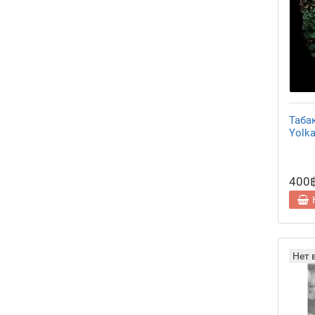
Таба
Yolka
400
Нет 