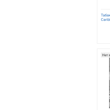
Таба
Carib
Нет 