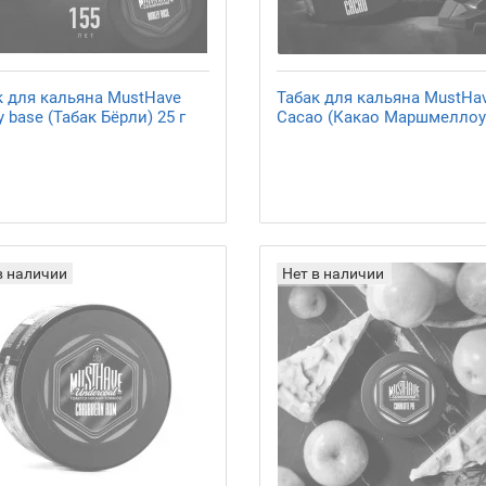
к для кальяна MustHave
Табак для кальяна MustHa
y base (Табак Бёрли) 25 г
Cacao (Какао Маршмеллоу)
в наличии
Нет в наличии