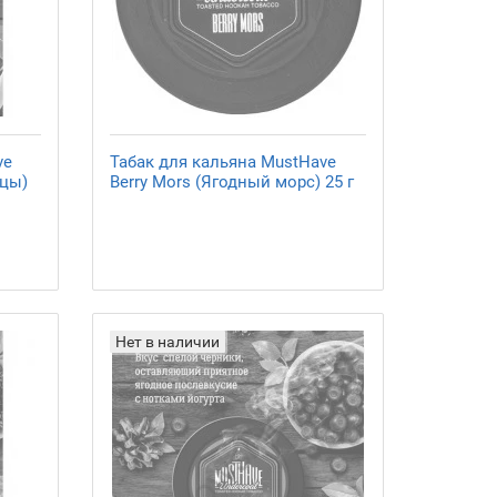
ve
Табак для кальяна MustHave
нцы)
Berry Mors (Ягодный морс) 25 г
Нет в наличии