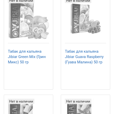
Нет в наличии
Нет в наличии
Табак для кальяна
Табак для кальяна
Jibiar Green Mix (Грин
Jibiar Guava Raspberry
Микс) 50 гр
(Гуава Малина) 50 гр
Нет в наличии
Нет в наличии