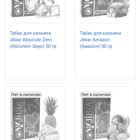
Табак для кальяна
Табак для кальяна
Jibiar Absolute Zero
Jibiar Amazon
(Абсолют Зеро) 50 гр
(Амазон) 50 гр
Нет в наличии
Нет в наличии