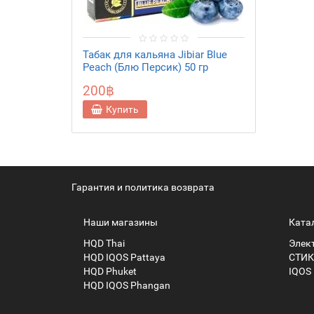
Табак для кальяна Jibiar Blue
Peach (Блю Персик) 50 гр
200฿
Купить
Гарантия и политика возврата
Наши магазины
Ката
HQD Thai
Элек
HQD IQOS Pattaya
СТИК
HQD Phuket
IQOS
HQD IQOS Phangan