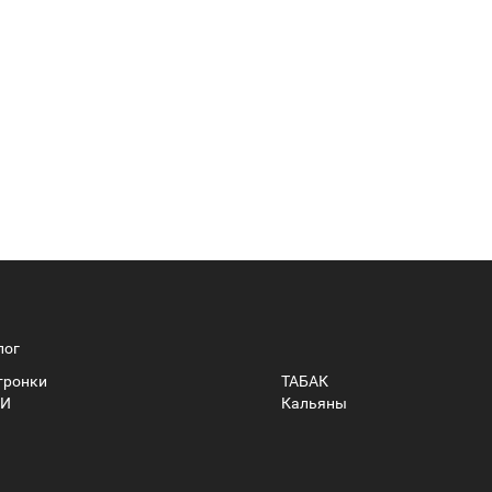
лог
тронки
ТАБАК
И
Кальяны