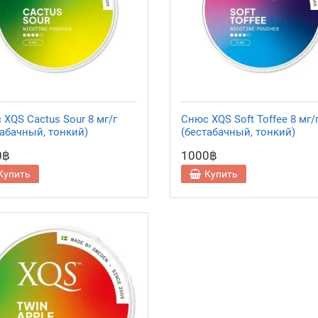
XQS Cactus Sour 8 мг/г
Снюс XQS Soft Toffee 8 мг/
табачный, тонкий)
(бестабачный, тонкий)
0฿
1000฿
Купить
Купить