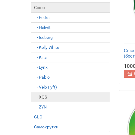
Снюс
- Fedrs
- Helwit
- Iceberg
- Kelly White
Снюс 
(бес
- Killa
100
- Lynx
- Pablo
- Velo (lyft)
- XQS
- ZYN
GLO
Самокрутки