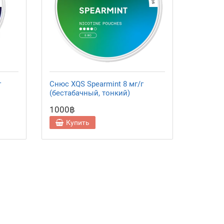
г
Снюс XQS Spearmint 8 мг/г
(бестабачный, тонкий)
1000฿
Купить