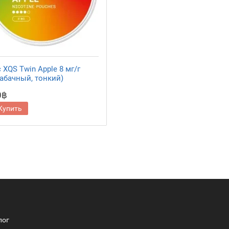
XQS Twin Apple 8 мг/г
табачный, тонкий)
0฿
Купить
лог