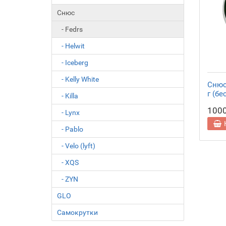
Снюс
- Fedrs
- Helwit
- Iceberg
- Kelly White
Снюс 
г (бе
- Killa
100
- Lynx
- Pablo
- Velo (lyft)
- XQS
- ZYN
GLO
Самокрутки