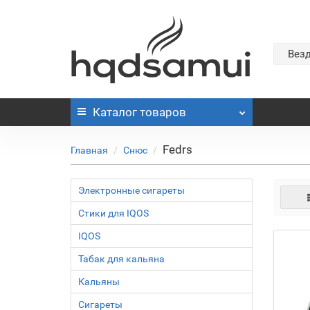
Вез
Каталог
товаров
Fedrs
Главная
Снюс
Электронные сигареты
Стики для IQOS
IQOS
Табак для кальяна
Кальяны
Сигареты