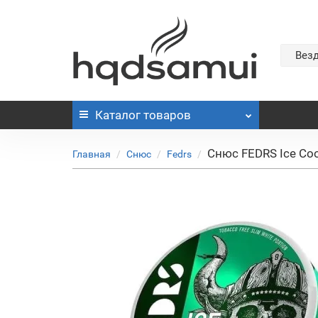
Вез
Каталог
товаров
Снюс FEDRS Ice Coo
Главная
Снюс
Fedrs