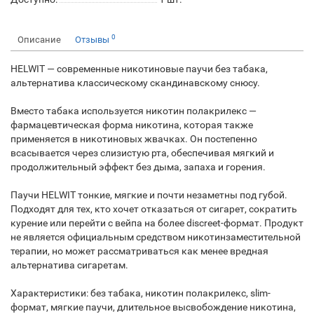
0
Описание
Отзывы
HELWIT — современные никотиновые паучи без табака,
альтернатива классическому скандинавскому снюсу.
Вместо табака используется никотин полакрилекс —
фармацевтическая форма никотина, которая также
применяется в никотиновых жвачках. Он постепенно
всасывается через слизистую рта, обеспечивая мягкий и
продолжительный эффект без дыма, запаха и горения.
Паучи HELWIT тонкие, мягкие и почти незаметны под губой.
Подходят для тех, кто хочет отказаться от сигарет, сократить
курение или перейти с вейпа на более discreet-формат. Продукт
не является официальным средством никотинзаместительной
терапии, но может рассматриваться как менее вредная
альтернатива сигаретам.
Характеристики: без табака, никотин полакрилекс, slim-
формат, мягкие паучи, длительное высвобождение никотина,