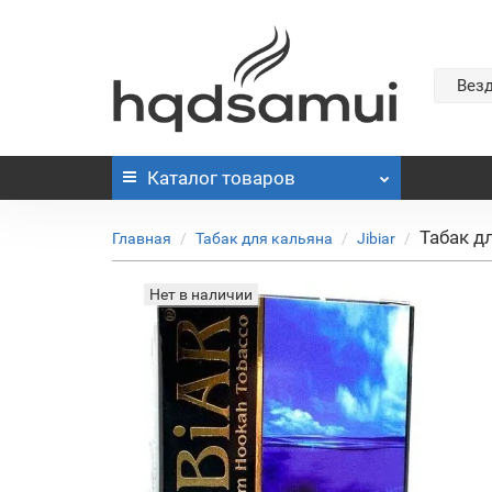
Вез
Каталог
товаров
Табак дл
Главная
Табак для кальяна
Jibiar
Нет в наличии