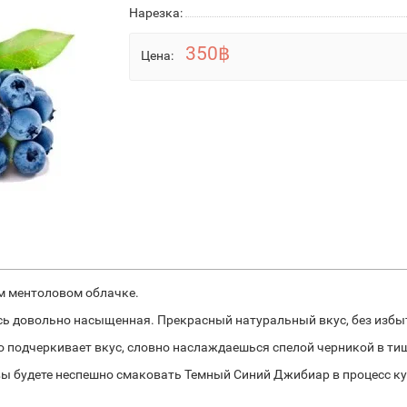
Нарезка:
350฿
Цена:
ом ментоловом облачке.
десь довольно насыщенная. Прекрасный натуральный вкус, без изб
 подчеркивает вкус, словно наслаждаешься спелой черникой в тиш
 вы будете неспешно смаковать Темный Синий Джибиар в процесс 