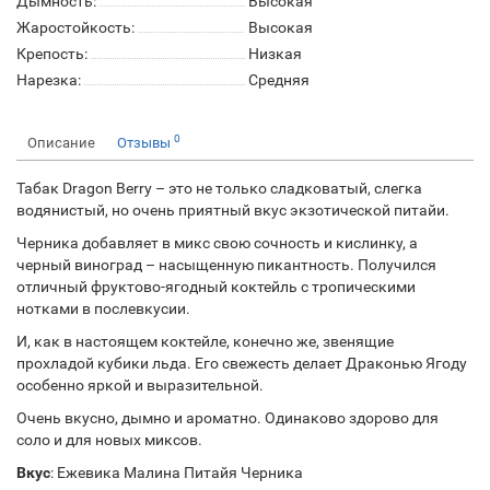
Дымность:
Высокая
Жаростойкость:
Высокая
Крепость:
Низкая
Нарезка:
Средняя
0
Описание
Отзывы
Табак Dragon Berry – это не только сладковатый, слегка
водянистый, но очень приятный вкус экзотической питайи.
Черника добавляет в микс свою сочность и кислинку, а
черный виноград – насыщенную пикантность. Получился
отличный фруктово-ягодный коктейль с тропическими
нотками в послевкусии.
И, как в настоящем коктейле, конечно же, звенящие
прохладой кубики льда. Его свежесть делает Драконью Ягоду
особенно яркой и выразительной.
Очень вкусно, дымно и ароматно. Одинаково здорово для
соло и для новых миксов.
Вкус
: Ежевика Малина Питайя Черника