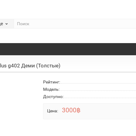
де
Plus g402 Деми (Толстые)
Рейтинг:
Модель:
Доступно:
3000฿
Цена: