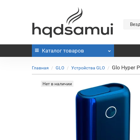
Вез
Каталог
товаров
Glo Hyper 
Главная
GLO
Устройства GLO
Нет в наличии