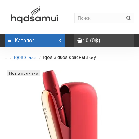
Каталог
: 0 (0฿)
Iqos 3 duos красный б/у
...
IQOS 3 Duos
Нет в наличии