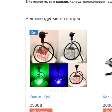
В комплекте: сам кальян, калауд, силиконовая ча
Рекомендуемые товары
Хит
Кальян Куб
Каль
2500฿
200
Купить