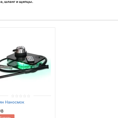
ша, шланг и щипцы.
ян Наносмок
0฿
Купить