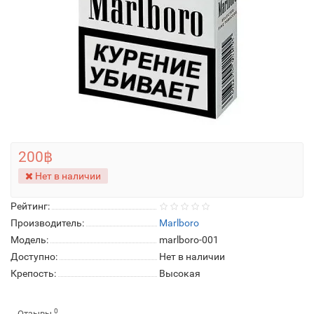
200฿
Нет в наличии
Рейтинг:
Производитель:
Marlboro
Модель:
marlboro-001
Доступно:
Нет в наличии
Крепость:
Высокая
0
Отзывы