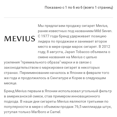
Показано с 1 по 6 из 6 (всего 1 страниц)
Мы предлагаем продажу сигарет Mevius,
ранее известных под названием Mild Seven.
С 1977 года бренд удерживает позицию
лидера по продажам и занимает второе
место в мире среди марок сигарет. В 2012
году, 8 августа, Japan Tobacco объявила о
смене названия на Mevius с целью
усиления "премиального образа" марки и в связи с
законодательством о маркировке сигарет в некоторых
странах. Переименование началось в Японии в феврале того
же года и продолжилось в Сингапуре и Корее в следующем
месяце.
Бренд Mevius первым в Японии использовал угольный фильтр
в американской смеси, став примером инновационного
подхода. В наши дни сигареты Mevius являются третьими по
популярности в мире с объемом продаж 76,5 миллиарда штук,
уступая только Marlboro и Camel.