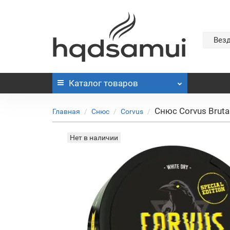
Вез
Каталог
товаров
Снюс Corvus Bruta
Главная
Снюс
Corvus
Нет в наличии