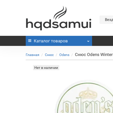
Вез
Каталог
товаров
Снюс Odens Winterg
Главная
Снюс
Odens
Нет в наличии