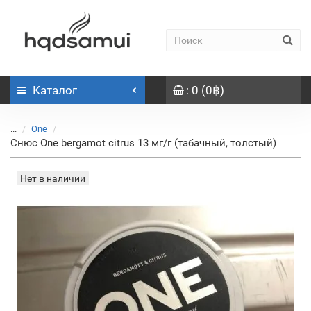
Каталог
: 0 (0฿)
...
One
Снюс One bergamot citrus 13 мг/г (табачный, толстый)
Нет в наличии