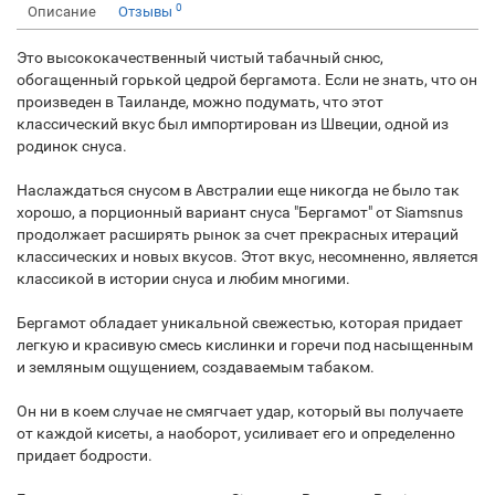
0
Описание
Отзывы
Это высококачественный чистый табачный снюс,
обогащенный горькой цедрой бергамота. Если не знать, что он
произведен в Таиланде, можно подумать, что этот
классический вкус был импортирован из Швеции, одной из
родинок снуса.
Наслаждаться снусом в Австралии еще никогда не было так
хорошо, а порционный вариант снуса "Бергамот" от Siamsnus
продолжает расширять рынок за счет прекрасных итераций
классических и новых вкусов. Этот вкус, несомненно, является
классикой в истории снуса и любим многими.
Бергамот обладает уникальной свежестью, которая придает
легкую и красивую смесь кислинки и горечи под насыщенным
и земляным ощущением, создаваемым табаком.
Он ни в коем случае не смягчает удар, который вы получаете
от каждой кисеты, а наоборот, усиливает его и определенно
придает бодрости.