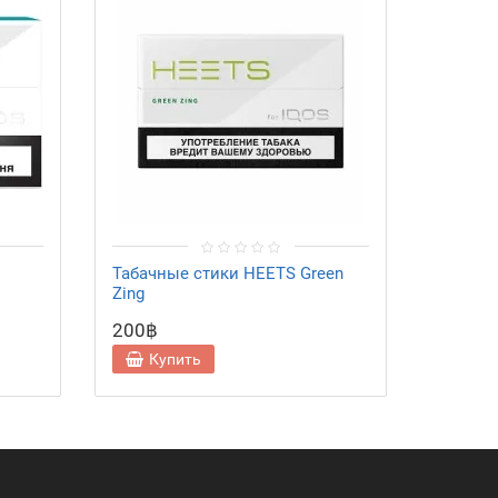
Табачные стики HEETS Green
Табачн
Zing
200฿
200฿
Купить
Ку