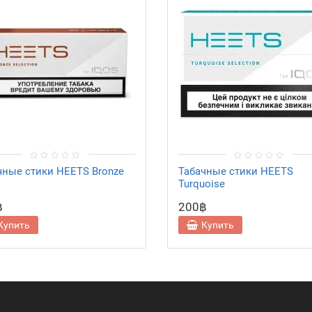
чные стики HEETS Bronze
Табачные стики HEETS
Turquoise
฿
200฿
Купить
Купить