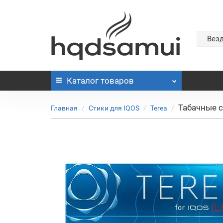
Вез
Каталог
товаров
Табачные с
Главная
Стики для IQOS
Terea