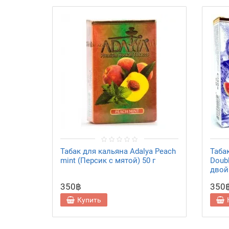
Табак для кальяна Adalya Peach
Таба
mint (Персик с мятой) 50 г
Doub
двой
350฿
350
Купить