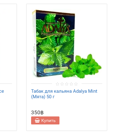
ce
Табак для кальяна Adalya Mint
Табак д
(Мята) 50 г
lemon 
г
350฿
350฿
Купить
Ку