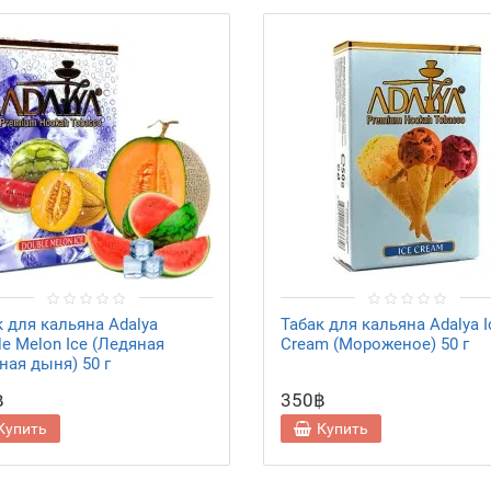
к для кальяна Adalya
Табак для кальяна Adalya I
le Melon Ice (Ледяная
Cream (Мороженое) 50 г
ная дыня) 50 г
฿
350฿
Купить
Купить