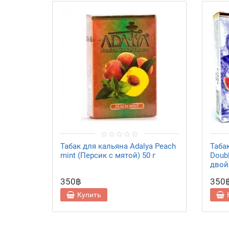
Табак для кальяна Adalya Peach
Таба
mint (Персик с мятой) 50 г
Doub
двой
350฿
350
Купить