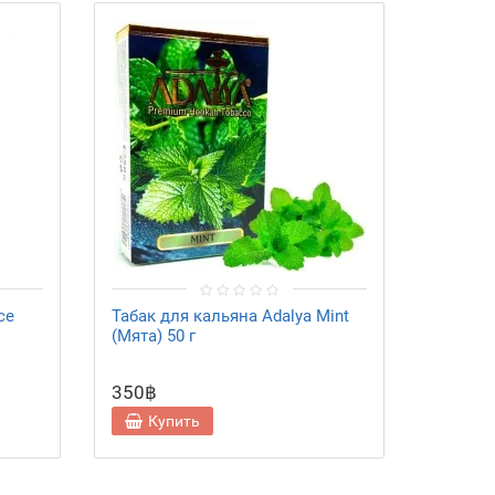
ce
Табак для кальяна Adalya Mint
Табак д
(Мята) 50 г
lemon 
г
350฿
350฿
Купить
Ку