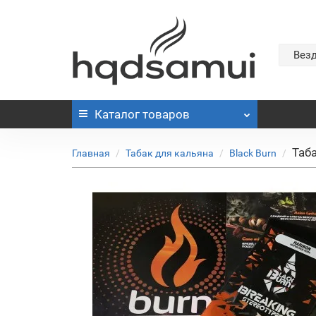
Вез
Каталог
товаров
Таб
Главная
Табак для кальяна
Black Burn