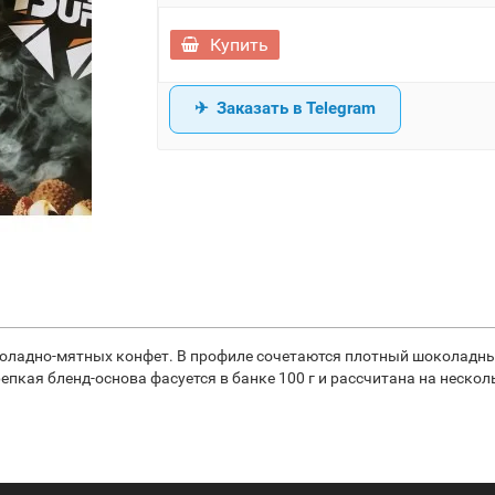
Купить
Заказать в Telegram
околадно-мятных конфет. В профиле сочетаются плотный шоколадны
пкая бленд-основа фасуется в банке 100 г и рассчитана на неско