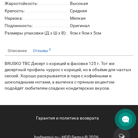
Жаростойкость:
Высокая
Крепость:
Средняя
Нарезка:
Мелкая
Подлинность:
Оригинал
Размеры упаковки (Д х Ш х В):
9см x 9см x 5см
0
Описание
Отзывы
BRUSKO TBC Десерт с корицей в фасовке 125 г. Тот же
десертный профиль чуррос с корицей, но в объёме для частых
сессий. Хорошо раскрывается в паре с кофейными и
шоколадными нотами, а выпечка с пряным акцентом
подойдёт любителям сладких кондитерских вкусов.
Гарантия и политика возврата
hqdsamui.ru - HQD Samui © 2026