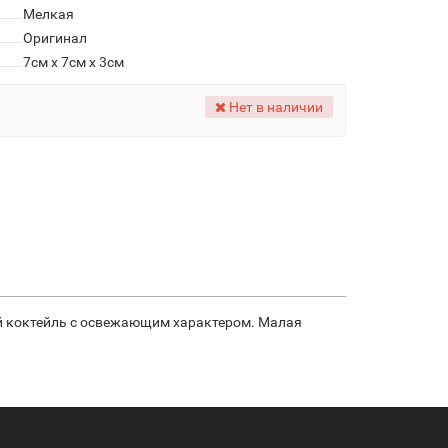
Мелкая
Оригинал
7см x 7см x 3см
Нет в наличии
ый коктейль с освежающим характером. Малая