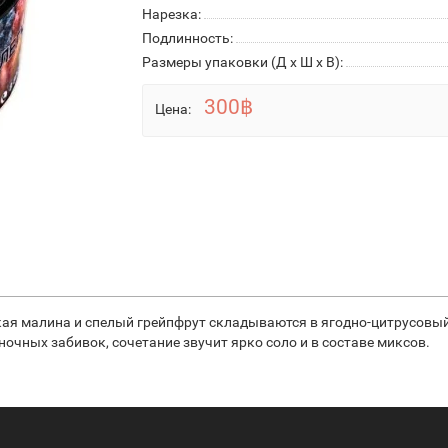
Нарезка:
Подлинность:
Размеры упаковки (Д х Ш х В):
300฿
Цена:
дкая малина и спелый грейпфрут складываются в ягодно-цитрусов
очных забивок, сочетание звучит ярко соло и в составе миксов.