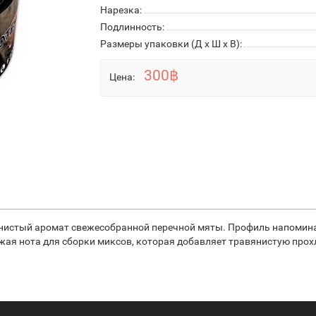
Нарезка:
Подлинность:
Размеры упаковки (Д х Ш х В):
300฿
Цена:
янистый аромат свежесобранной перечной мяты. Профиль напомина
жая нота для сборки миксов, которая добавляет травянистую прох