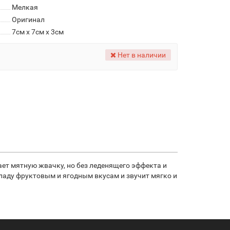
Мелкая
Оригинал
7см x 7см x 3см
Нет в наличии
ет мятную жвачку, но без леденящего эффекта и
ладу фруктовым и ягодным вкусам и звучит мягко и