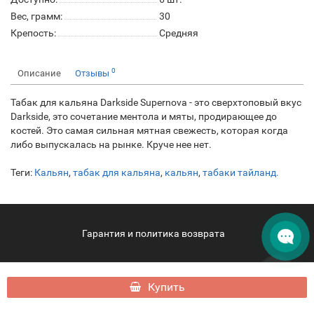
Вес, грамм:
30
Крепость:
Средняя
0
Описание
Отзывы
Табак для кальяна Darkside Supernova - это сверхтоповый вкус
Darkside, это сочетание ментола и мяты, продирающее до
костей. Это самая сильная мятная свежесть, которая когда
либо выпускалась на рынке. Круче нее нет.
Теги:
Кальян
,
табак для кальяна
,
кальян
,
табаки тайланд.
Гарантия и политика возврата
hqdsamui.ru - HQD Samui © 2026
Купить