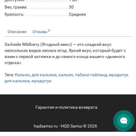
Вес, грамм:
30
Крепость:
Средняя
0
Описание
Отзывы
Darkside Wildberry (Ягодный микс) — это сладкий вкус
нескольких видов лесных ягод. Яркий вкус, который будет с
вами с первой затяжки и до самого конца вашего «дымного
отдыха».
Теги:
Кальян
,
для кальяна
,
кальян
,
табаки тайланд
,
мундштук
для кальяна
,
мундштук
Гарантия и политика возврата
hqdsamui.ru - HQD Samui © 2026