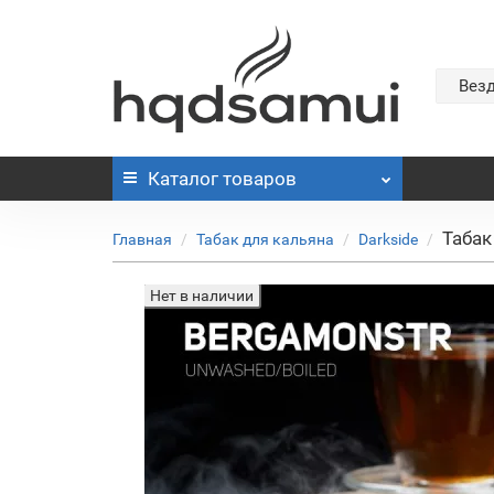
Вез
Каталог
товаров
Табак
Главная
Табак для кальяна
Darkside
Нет в наличии