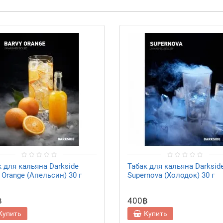
к для кальяна Darkside
Табак для кальяна Darksid
 Orange (Апельсин) 30 г
Supernova (Холодок) 30 г
฿
400฿
Купить
Купить