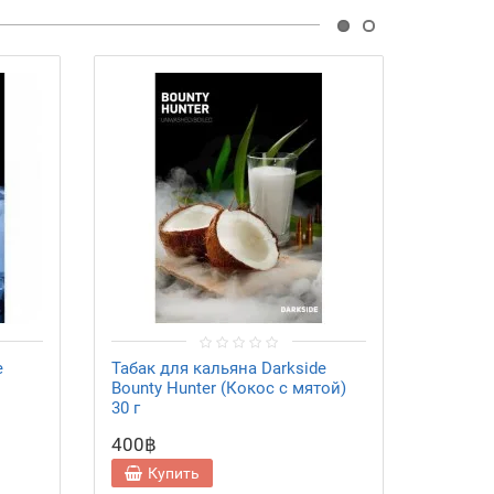
e
Табак для кальяна Darkside
Табак д
Bounty Hunter (Кокос с мятой)
Needls 
30 г
400฿
400฿
Купить
Ку