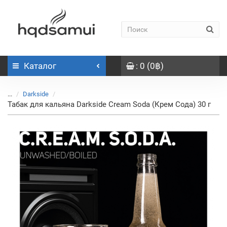
Каталог
: 0 (0฿)
...
Darkside
Табак для кальяна Darkside Cream Soda (Крем Сода) 30 г