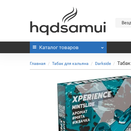
Вез
Каталог
товаров
Табак
Главная
Табак для кальяна
Darkside