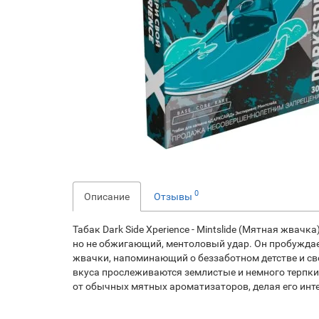
0
Описание
Отзывы
Табак Dark Side Xperience - Mintslide (Мятная жвач
но не обжигающий, ментоловый удар. Он пробуждае
жвачки, напоминающий о беззаботном детстве и све
вкуса прослеживаются землистые и немного терпки
от обычных мятных ароматизаторов, делая его ин