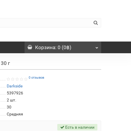
Корзина
: 0 (0฿)
 30 г
0 отзывов
Darkside
5397926
2
шт.
30
Средняя
Есть в наличии