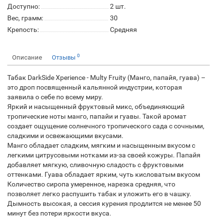
Доступно:
2
шт.
Вес, грамм:
30
Крепость:
Средняя
0
Описание
Отзывы
Табак DarkSide Xperience - Multy Fruity (Манго, папайя, гуава) –
это дроп посвященный кальянной индустрии, которая
заявила о себе по всему миру.
Яркий и насыщенный фруктовый микс, объединяющий
тропические ноты манго, папайи и гуавы. Такой аромат
создает ощущение солнечного тропического сада с сочными,
сладкими и освежающими вкусами.
Манго обладает сладким, мягким и насыщенным вкусом с
легкими цитрусовыми нотками из-за своей кожуры. Папайя
добавляет мягкую, сливочную сладость с фруктовыми
оттенками. Гуава обладает ярким, чуть кисловатым вкусом
Количество сиропа умеренное, нарезка средняя, что
позволяет легко распушить табак и уложить его в чашку.
Дымность высокая, а сессия курения продлится не менее 50
минут без потери яркости вкуса.