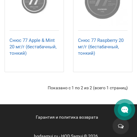
Снюс 77 Apple & Mint
Снюс 77 Raspberry 20
20 мг/г (бестабачный,
мг/г (бестабачный,
тонкий)
тонкий)
Показано с 1 по 2 из 2 (всего 1 страниц)
Гарантия и политика возврата
hqdsamui.ru - HQD Samui © 2026