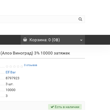
Корзина
: 0 (0฿)
e (Алоэ Виноград) 3% 10000 затяжек
0 отзывов
Elf Bar
8797923
3
шт.
10000
3
Есть в наличии