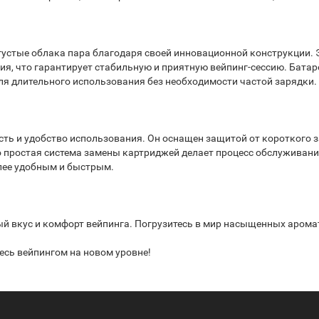
густые облака пара благодаря своей инновационной конструкции.
я, что гарантирует стабильную и приятную вейпинг-сессию. Батар
ля длительного использования без необходимости частой зарядки.
сть и удобство использования. Он оснащен защитой от короткого 
его простая система замены картриджей делает процесс обслужива
лее удобным и быстрым.
й вкус и комфорт вейпинга. Погрузитесь в мир насыщенных аромат
есь вейпингом на новом уровне!