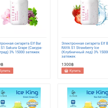
ронная сигарета Elf Bar
Электронная сигарета Elf B
S1 Sakura Grape (Сакура-
RAYA S1 Strawberry Ice
град) 3% 15000 затяжек
(Клубничный лед) 3% 1500
затяжек
0฿
1300฿
Купить
Купить