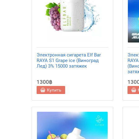
Электронная сигарета Elf Bar
Элект
RAYA S1 Grape ice (Виноград
RAYA 
Лед) 3% 15000 затяжек
(Вин
затя
1300฿
130
Купить