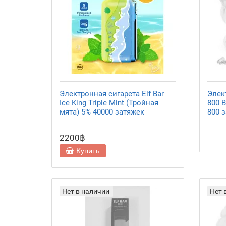
Электронная сигарета Elf Bar
Элект
Ice King Triple Mint (Тройная
800 B
мята) 5% 40000 затяжек
800 
2200฿
Купить
Нет в наличии
Нет 