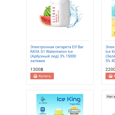
Электронная сигарета Elf Bar
Элект
RAYA S1 Watermelon Ice
Ice K
(Арбузный лед) 3% 15000
(Зел
затяжек
5% 4
1300฿
220
Купить
Нет 