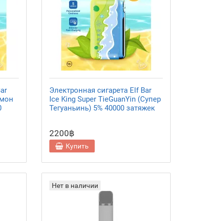
ar
Электронная сигарета Elf Bar
имон
Ice King Super TieGuanYin (Супер
0
Тегуаньинь) 5% 40000 затяжек
2200฿
Купить
Нет в наличии