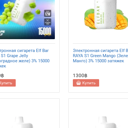
ронная сигарета Elf Bar
Электронная сигарета Elf B
S1 Grape Jelly
RAYA S1 Green Mango (Зел
оградное желе) 3% 15000
Манго) 3% 15000 затяжек
жек
0฿
1300฿
Купить
Купить