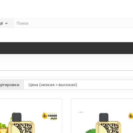
де
ртировка: