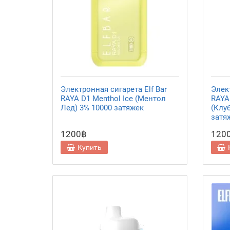
Электронная сигарета Elf Bar
Элект
RAYA D1 Menthol Ice (Ментол
RAYA 
Лед) 3% 10000 затяжек
(Клу
затя
1200฿
120
Купить