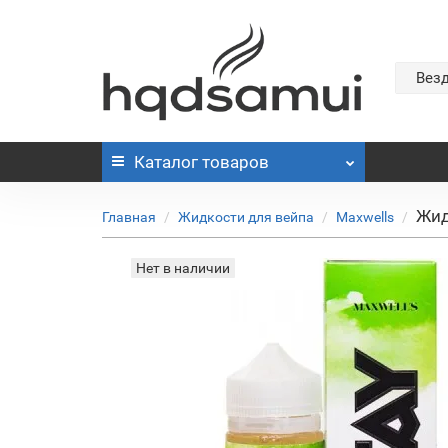
Вез
Каталог
товаров
Жид
Главная
Жидкости для вейпа
Maxwells
Нет в наличии