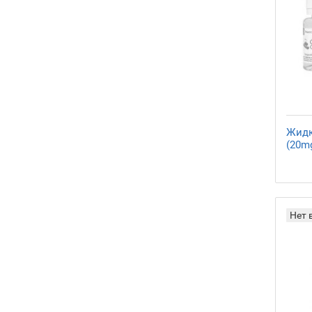
Жидк
(20mg
Нет 