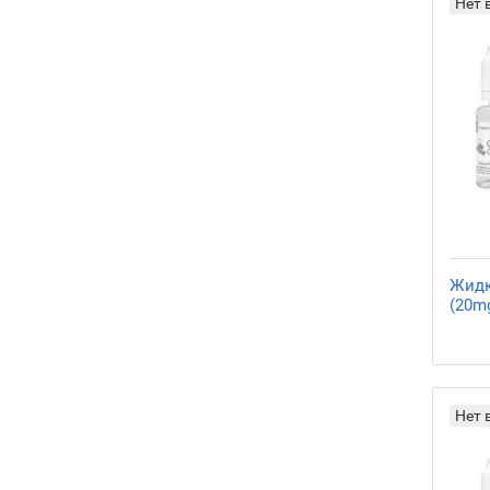
Нет 
Жидко
(20mg
Нет 