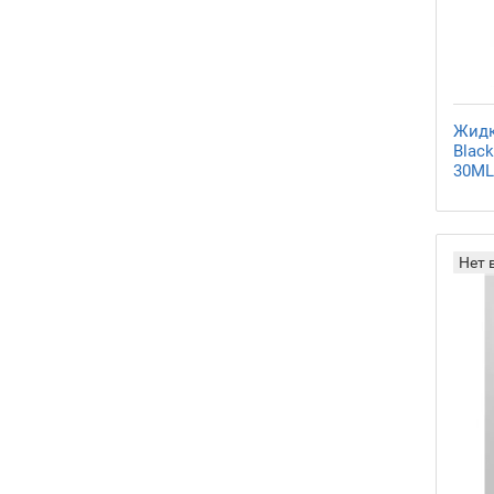
Жидко
Black
30ML
Нет 