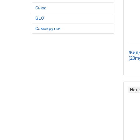
Снюс
GLO
Самокрутки
Жидк
(20mg
Нет 