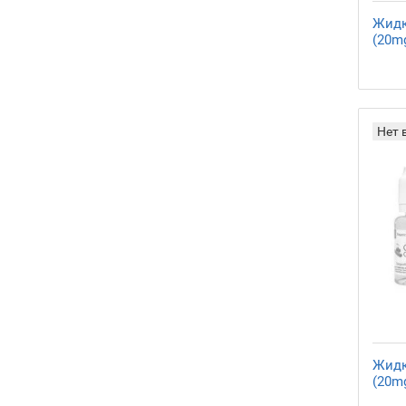
Жидк
(20mg
Нет 
Жидк
(20mg