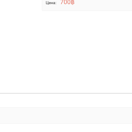
700฿
Цена: