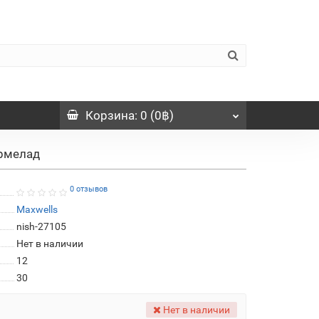
Корзина
: 0 (0฿)
армелад
0 отзывов
Maxwells
nish-27105
Нет в наличии
12
30
Нет в наличии