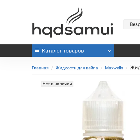
Вез
Каталог
товаров
Жид
Главная
Жидкости для вейпа
Maxwells
Нет в наличии