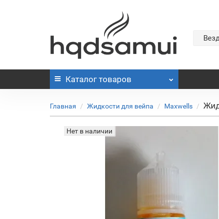
Вез
Каталог
товаров
Жид
Главная
Жидкости для вейпа
Maxwells
Нет в наличии