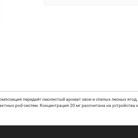
г. Композиция передаёт смолистый аромат хвои и спелых лесных яг
актных pod-систем. Концентрация 20 мг рассчитана на устройства