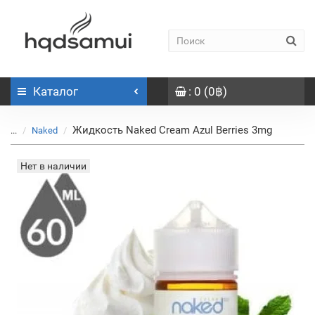
Каталог
: 0 (0฿)
Жидкость Naked Cream Azul Berries 3mg
...
Naked
Нет в наличии