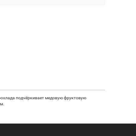
рохлада подчёркивает медовую фруктовую
м.