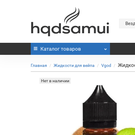
Вез
Каталог
товаров
Жидкост
Главная
Жидкости для вейпа
Vgod
Нет в наличии