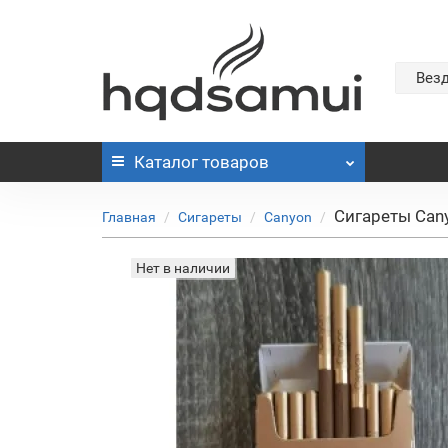
Вез
Каталог
товаров
Сигареты Canyo
Главная
Сигареты
Canyon
Нет в наличии