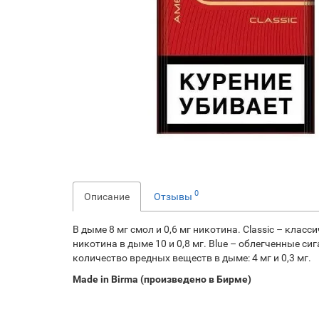
0
Описание
Отзывы
В дыме 8 мг смол и 0,6 мг никотина. Classic – кла
никотина в дыме 10 и 0,8 мг. Blue – облегченные си
количество вредных веществ в дыме: 4 мг и 0,3 мг.
Made​ in​ Birma (произведено в Бирме)