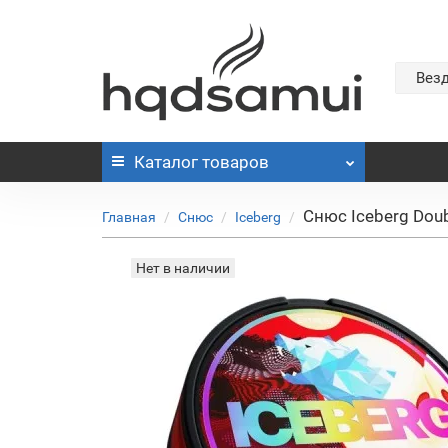
Вез
Каталог
товаров
Снюс Iceberg Doub
Главная
Снюс
Iceberg
Нет в наличии