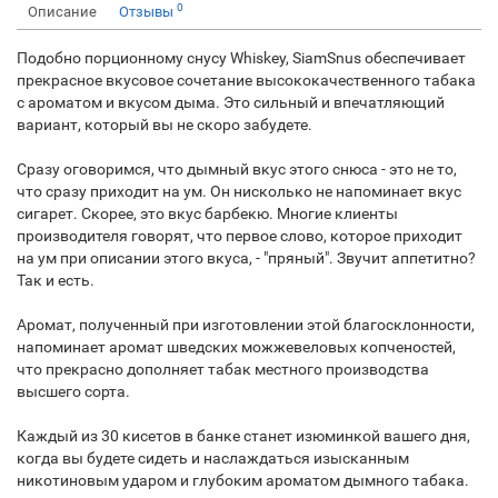
0
Описание
Отзывы
Подобно порционному снусу Whiskey, SiamSnus обеспечивает
прекрасное вкусовое сочетание высококачественного табака
с ароматом и вкусом дыма. Это сильный и впечатляющий
вариант, который вы не скоро забудете.
Сразу оговоримся, что дымный вкус этого снюса - это не то,
что сразу приходит на ум. Он нисколько не напоминает вкус
сигарет. Скорее, это вкус барбекю. Многие клиенты
производителя говорят, что первое слово, которое приходит
на ум при описании этого вкуса, - "пряный". Звучит аппетитно?
Так и есть.
Аромат, полученный при изготовлении этой благосклонности,
напоминает аромат шведских можжевеловых копченостей,
что прекрасно дополняет табак местного производства
высшего сорта.
Каждый из 30 кисетов в банке станет изюминкой вашего дня,
когда вы будете сидеть и наслаждаться изысканным
никотиновым ударом и глубоким ароматом дымного табака.