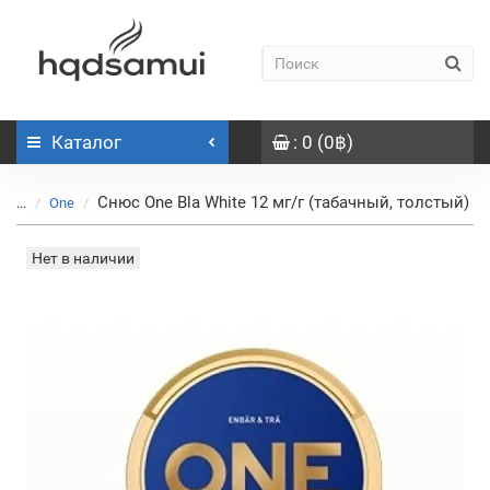
Каталог
: 0 (0฿)
Снюс One Bla White 12 мг/г (табачный, толстый)
...
One
Нет в наличии